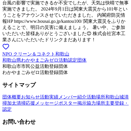
台風の影響で実施できるか不安でしたが、天気は快晴で無事
実施できました。 2024年9月1日は関東大震災から101年とい
うことをアナウンスさせていただきました。 内閣府防災情
報HP https://www.bousai.go.jp/kantou100/ 関東大震災をふりか
えることで、明日の災害に備えましょう。 暑い中、ご参加
いただいた皆様ありがとうございました😊 株式会社宮本工
業さんにいただいたドリンクまだあります！
NPO クリーン＆コネクト和歌山
和歌山県わかやまごみゼロ活動認定団体
和歌山市市民公益活動登録団体
わかやまごみゼロ活動登録団体
サイトマップ
団体概要
お知らせ
活動実績
メンバー紹介
活動場所
和歌山城清
掃
加太清掃
応援メッセージ
ポスター掲示協力場所
主要登録・
認定
お問い合わせ