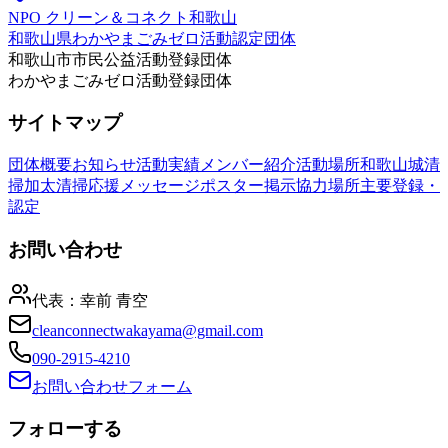
NPO クリーン＆コネクト和歌山
和歌山県わかやまごみゼロ活動認定団体
和歌山市市民公益活動登録団体
わかやまごみゼロ活動登録団体
サイトマップ
団体概要
お知らせ
活動実績
メンバー紹介
活動場所
和歌山城清
掃
加太清掃
応援メッセージ
ポスター掲示協力場所
主要登録・
認定
お問い合わせ
代表：
幸前 青空
cleanconnectwakayama@gmail.com
090-2915-4210
お問い合わせフォーム
フォローする