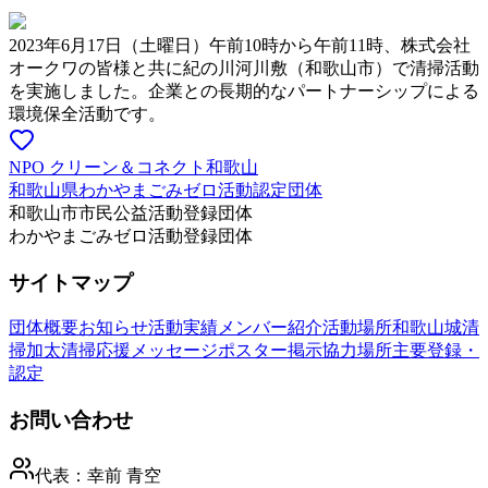
2023年6月17日（土曜日）午前10時から午前11時、株式会社
オークワの皆様と共に紀の川河川敷（和歌山市）で清掃活動
を実施しました。企業との長期的なパートナーシップによる
環境保全活動です。
NPO クリーン＆コネクト和歌山
和歌山県わかやまごみゼロ活動認定団体
和歌山市市民公益活動登録団体
わかやまごみゼロ活動登録団体
サイトマップ
団体概要
お知らせ
活動実績
メンバー紹介
活動場所
和歌山城清
掃
加太清掃
応援メッセージ
ポスター掲示協力場所
主要登録・
認定
お問い合わせ
代表：
幸前 青空