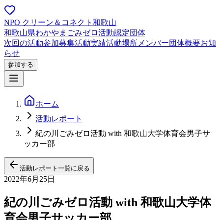
NPO クリーン＆コネクト和歌山
和歌山県わかやまごみゼロ活動認定団体
次回の活動
参加募集
活動実績
活動場所
メンバー
団体概要
お知
らせ
参加する
ホーム
活動レポート
紀の川ごみゼロ活動 with 和歌山大学体育会男子サ
ッカー部
活動レポート一覧に戻る
2022年6月25日
紀の川ごみゼロ活動 with 和歌山大学体
育会男子サッカー部