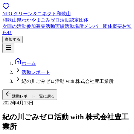
NPO クリーン＆コネクト和歌山
和歌山県わかやまごみゼロ活動認定団体
次回の活動
参加募集
活動実績
活動場所
メンバー
団体概要
お知
らせ
参加する
ホーム
活動レポート
紀の川ごみゼロ活動 with 株式会社豊工業所
活動レポート一覧に戻る
2022年4月13日
紀の川ごみゼロ活動 with 株式会社豊工
業所